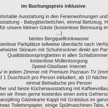
Im Buchungspreis inklusive
:
fortable Ausstattung in den Ferienwohnungen und
sstattung - Babygitterbettchen, einmal Bettzeug, 
 für unsere kleinen Gäste (kostenlose Betreuung i
…)
bestes Bergquelltrinkwasser
tenlose Parkplätze teilweise überdacht nach Verfü
eheizter Skiraum mit Schuhtrockner direkt am Par
Qualitätsboxspringbetten in allen Schlafzimme
kostenlose Müllentsorgung
Speed-Glasfaser Internet
V in jedem Zimmer mit Premium Paznaun TV (immer
d 1 Duschtuch pro Person inkludiert, ab 10 Nächt
einmal Bettwäsche pro Person
her und beste Küchenausstattung mit Kaffeevolla
en wir Ihnen gerne kostenlos einen extra Gefriers
ganzjährig Gästekarte Kappl mit Gratisbus im ganz
twas Toilettenpapier, einige Spülmaschinen-Tabs, 