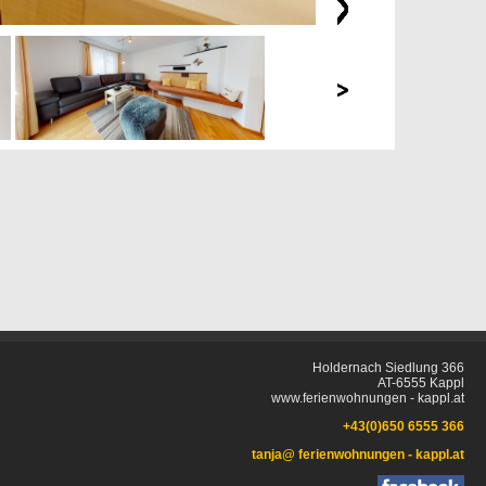
Holdernach Siedlung 366
AT-6555 Kappl
www.ferienwohnungen - kappl.at
+43(0)650 6555 366
tanja@ ferienwohnungen - kappl.at