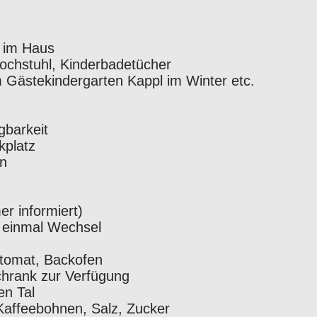
 im Haus
Hochstuhl, Kinderbadetücher
m Gästekindergarten Kappl im Winter etc.
gbarkeit
kplatz
rn
 informiert)
e einmal Wechsel
utomat, Backofen
chrank zur Verfügung
en Tal
Kaffeebohnen, Salz, Zucker